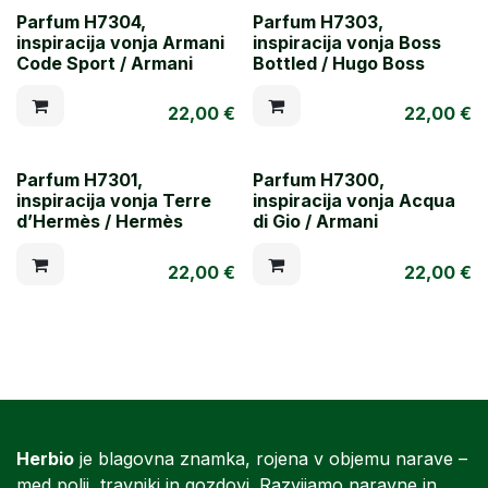
Parfum H7304,
Parfum H7303,
inspiracija vonja Armani
inspiracija vonja Boss
Code Sport / Armani
Bottled / Hugo Boss
22,00
€
22,00
€
Parfum H7301,
Parfum H7300,
inspiracija vonja Terre
inspiracija vonja Acqua
d’Hermès / Hermès
di Gio / Armani
22,00
€
22,00
€
Herbio
je blagovna znamka, rojena v objemu narave –
med polji, travniki in gozdovi. Razvijamo naravne in