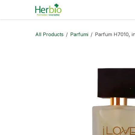
Skip to Content
Naravna kozmetika
Pa
All Products
Parfumi
Parfum H7010, ins