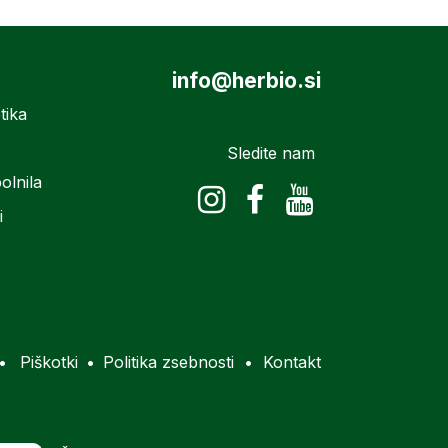
info@herbio.si
tika
Sledite nam
olnila
i
•
Piškotki
•
Politika zsebnosti
•
Kontakt