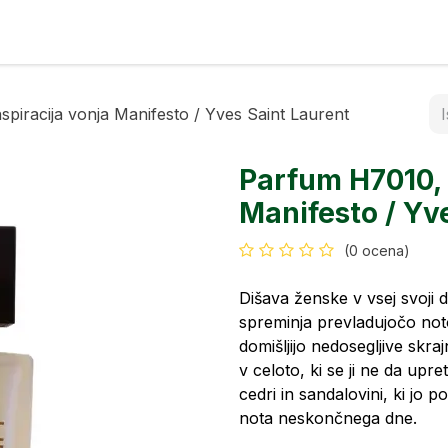
rfumi
Kontakt
piracija vonja Manifesto / Yves Saint Laurent
Parfum H7010, 
Manifesto / Yv
(0 ocena)
Dišava ženske v vsej svoji d
spreminja prevladujočo not
domišljijo nedosegljive skrajn
v celoto, ki se ji ne da upr
cedri in sandalovini, ki jo 
nota neskončnega dne.