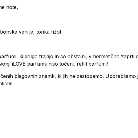
ne note,
nska vanilja, tonka fižol
arfumi, ki dolgo trajajo in so obstojni, v hermetično zaprti
onj. iLOVE parfums niso točeni, refill parfumi!
ločenih blagovnih znamk, ki jih ne zastopamo. Uporabljamo 
tični!