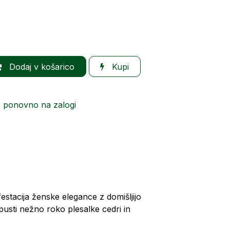
Dodaj v košarico
Kupi
o ponovno na zalogi
estacija ženske elegance z domišljijo
repusti nežno roko plesalke cedri in