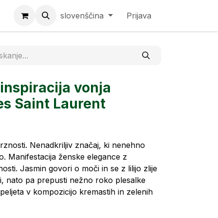
slovenščina
Prijava
inspiracija vonja
es Saint Laurent
rznosti. Nenadkriljiv značaj, ki nenehno
o. Manifestacija ženske elegance z
osti. Jasmin govori o moči in se z lilijo zlije
eti, nato pa prepusti nežno roko plesalke
popeljeta v kompozicijo kremastih in zelenih