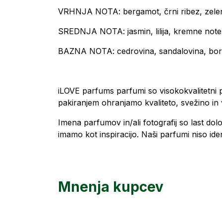
VRHNJA NOTA: bergamot, črni ribez, zele
SREDNJA NOTA: jasmin, lilija, kremne note
BAZNA NOTA: cedrovina, sandalovina, borbo
iLOVE parfums parfumi so visokokvalitetni p
pakiranjem ohranjamo kvaliteto, svežino in v
Imena parfumov in/ali fotografij so last do
imamo kot inspiracijo. Naši parfumi niso iden
Mnenja kupcev