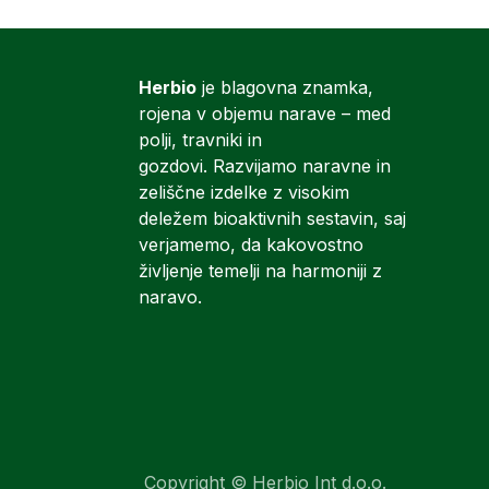
Herbio
je blagovna znamka,
rojena v objemu narave – med
polji, travniki in
gozdovi. Razvijamo naravne in
zeliščne izdelke z visokim
deležem bioaktivnih sestavin, saj
verjamemo, da kakovostno
življenje temelji na harmoniji z
naravo.
Copyright © Herbio Int d.o.o.