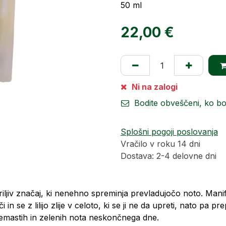
50 ml
22,00
€
Ni na zalogi
Bodite obveščeni, ko b
Splošni pogoji poslovanja
Vračilo v roku 14 dni
Dostava: 2-4 delovne dni
riljiv značaj, ki nenehno spreminja prevladujočo noto. Manif
in se z lilijo zlije v celoto, ki se ji ne da upreti, nato pa p
kremastih in zelenih nota neskončnega dne.