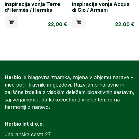
inspiracija vonja Terre
inspiracija vonja Acqua
d’Hermès / Hermès
di Gio / Armani
22,00
€
22,00
€
Herbio
je blagovna znamka, rojena v objemu narave –
med polji, travniki in gozdovi. Razvijamo naravne in
zeliščne izdelke z visokim deležem bioaktivnih sestavin,
saj verjamemo, da kakovostno življenje temelji na
harmoniji z naravo.
Herbio Int d.o.o.
Jadranska cesta 27