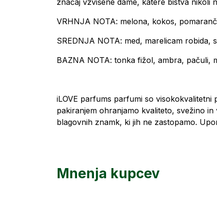
značaj vzvišene dame, katere bistva nikoli ne 
VRHNJA NOTA: melona, kokos, pomaranča,
SREDNJA NOTA: med, marelicam robida, sliv
BAZNA NOTA: tonka fižol, ambra, pačuli, m
iLOVE parfums parfumi so visokokvalitetni p
pakiranjem ohranjamo kvaliteto, svežino in v
blagovnih znamk, ki jih ne zastopamo. Upora
Mnenja kupcev