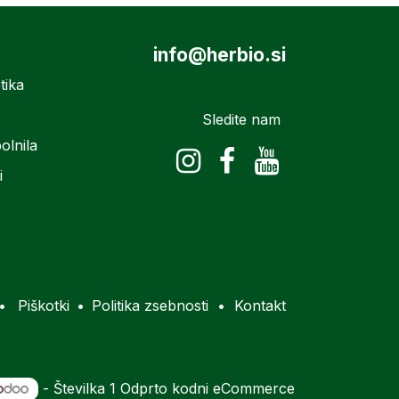
info@herbio.si
tika
Sledite nam
olnila
i
•
Piškotki
•
Politika zsebnosti
•
Kontakt
- Številka 1
Odprto kodni eCommerce