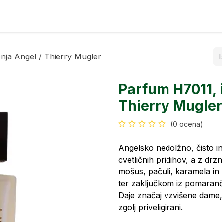
rfumi
Kontakt
onja Angel / Thierry Mugler
Parfum H7011, i
Thierry Mugler
(0 ocena)
Angelsko nedolžno, čisto i
cvetličnih pridihov, a z drz
mošus, pačuli, karamela in 
ter zaključkom iz pomaranč
Daje značaj vzvišene dame, k
zgolj priveligirani.