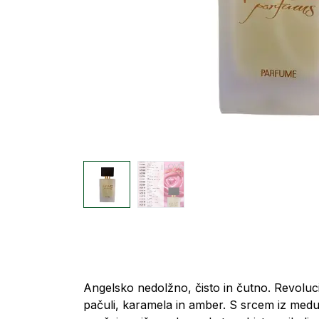
Angelsko nedolžno, čisto in čutno. Revoluci
pačuli, karamela in amber. S srcem iz medu