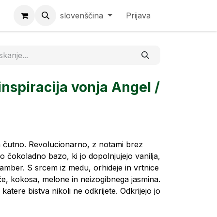
slovenščina
Prijava
nspiracija vonja Angel /
n čutno. Revolucionarno, z notami brez
no čokoladno bazo, ki jo dopolnjujejo vanilja,
amber. S srcem iz medu, orhideje in vrtnice
e, kokosa, melone in neizogibnega jasmina.
atere bistva nikoli ne odkrijete. Odkrijejo jo