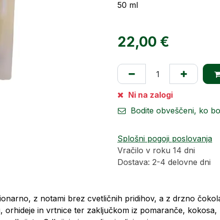
50 ml
22,00
€
Ni na zalogi
Bodite obveščeni, ko b
Splošni pogoji poslovanja
Vračilo v roku 14 dni
Dostava: 2-4 delovne dni
onarno, z notami brez cvetličnih pridihov, a z drzno čokola
, orhideje in vrtnice ter zaključkom iz pomaranče, kokosa,