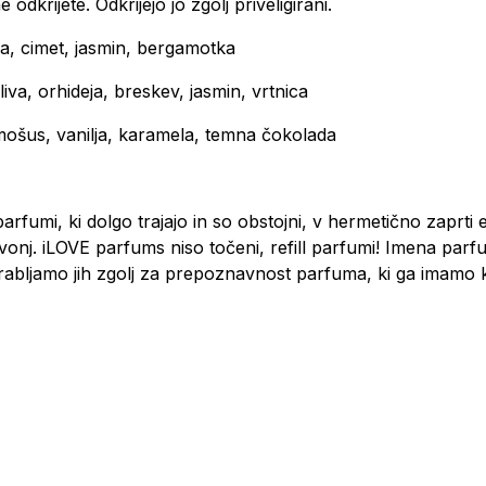
odkrijete. Odkrijejo jo zgolj priveligirani.
 cimet, jasmin, bergamotka
a, orhideja, breskev, jasmin, vrtnica
ošus, vanilja, karamela, temna čokolada
arfumi, ki dolgo trajajo in so obstojni, v hermetično zaprti
onj. iLOVE parfums niso točeni, refill parfumi! Imena parfum
bljamo jih zgolj za prepoznavnost parfuma, ki ga imamo kot 