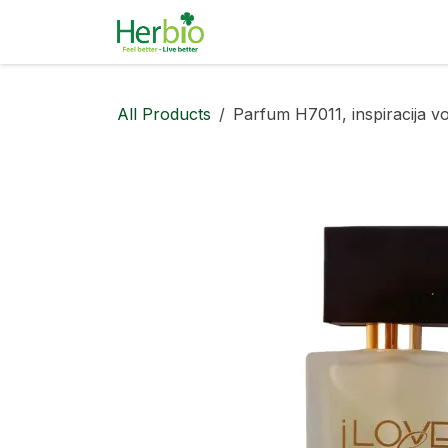
Skip to Content
Naravna kozmetika
Pa
All Products
Parfum H7011, inspiracija v