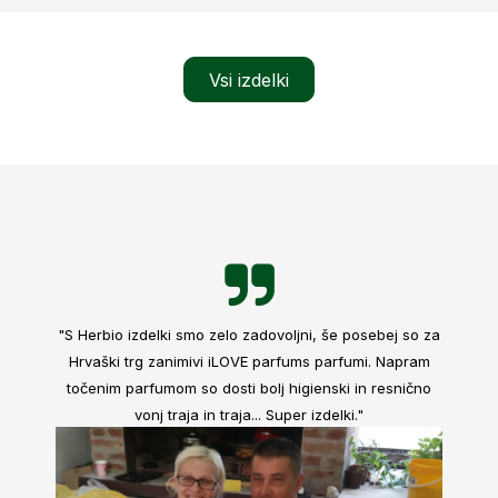
Vsi izdelki
"S Herbio izdelki smo zelo zadovoljni, še posebej so za
Hrvaški trg zanimivi iLOVE parfums parfumi. Napram
točenim parfumom so dosti bolj higienski in resnično
vonj traja in traja... Super izdelki."