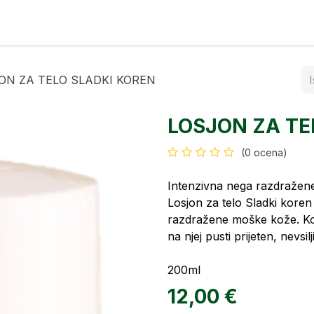
rfumi
Kontakt
ON ZA TELO SLADKI KOREN
LOSJON ZA TE
(0 ocena)
Intenzivna nega razdraže
Losjon za telo Sladki kore
razdražene moške kože. Kož
na njej pusti prijeten, nevsil
200ml
12,00
€