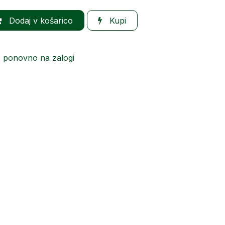
Dodaj v košarico
Kupi
o ponovno na zalogi