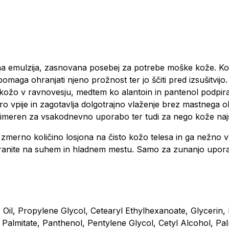
ilna emulzija, zasnovana posebej za potrebe moške kože. K
omaga ohranjati njeno prožnost ter jo ščiti pred izsušitvijo
 kožo v ravnovesju, medtem ko alantoin in pantenol podpira
o vpije in zagotavlja dolgotrajno vlaženje brez mastnega o
rimeren za vsakodnevno uporabo ter tudi za nego kože najs
 zmerno količino losjona na čisto kožo telesa in ga nežno v
. Hranite na suhem in hladnem mestu. Samo za zunanjo upor
Oil, Propylene Glycol, Cetearyl Ethylhexanoate, Glycerin, 
 Palmitate, Panthenol, Pentylene Glycol, Cetyl Alcohol, Pal