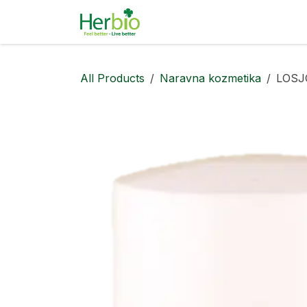
Skip to Content
Naravna kozmetika
Pa
All Products
Naravna kozmetika
LOSJ