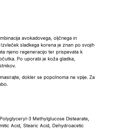
ombinacija avokadovega, oljčnega in
. Izvleček sladkega korena je znan po svojih
ta njeno regeneracijo ter prispevata k
bčutka. Po uporabi je koža gladka,
tnikov.
masirajte, dokler se popolnoma ne vpije. Za
abo.
Polyglyceryl-3 Methylglucose Distearate,
mitic Acid, Stearic Acid, Dehydroacetic