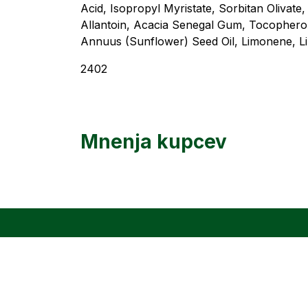
Acid, Isopropyl Myristate, Sorbitan Olivat
Allantoin, Acacia Senegal Gum, Tocopherol
Annuus (Sunflower) Seed Oil, Limonene, Lin
2402
Mnenja kupcev
Herbio
je blagovna znamka,
rojena v objemu narave – med
polji, travniki in
gozdovi. Razvijamo naravne in