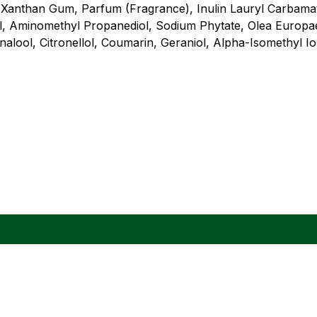
e, Xanthan Gum, Parfum (Fragrance), Inulin Lauryl Carbamat
, Aminomethyl Propanediol, Sodium Phytate, Olea Europaea
alool, Citronellol, Coumarin, Geraniol, Alpha-Isomethyl I
Herbio Int d.o.o.
Kategorije
Jadranska cesta 27
Naravna kozme
2000 Maribor
Parfumi