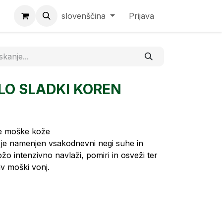
slovenščina
Prijava
LO SLADKI KOREN
ne moške kože
n je namenjen vsakodnevni negi suhe in
o intenzivno navlaži, pomiri in osveži ter
jiv moški vonj.