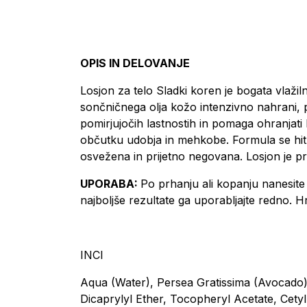
OPIS IN DELOVANJE
Losjon za telo Sladki koren je bogata vlaž
sončničnega olja kožo intenzivno nahrani, p
pomirjujočih lastnostih in pomaga ohranjati
občutku udobja in mehkobe. Formula se hitr
osvežena in prijetno negovana. Losjon je p
UPORABA:
Po prhanju ali kopanju nanesite
najboljše rezultate ga uporabljajte redno
INCI
Aqua (Water), Persea Gratissima (Avocado) 
Dicaprylyl Ether, Tocopheryl Acetate, Cetyl