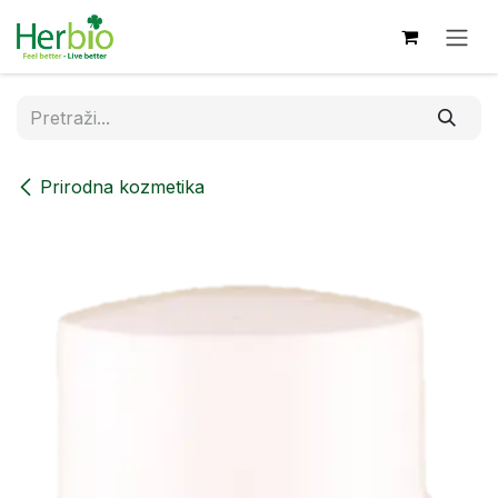
Skip to Content
Prirodna kozmetika