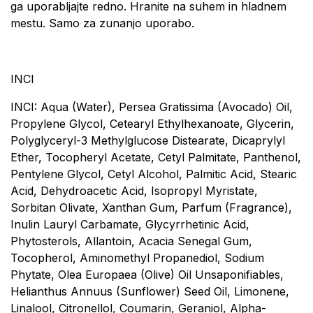
ga uporabljajte redno. Hranite na suhem in hladnem
mestu. Samo za zunanjo uporabo.
INCI
INCI: Aqua (Water), Persea Gratissima (Avocado) Oil,
Propylene Glycol, Cetearyl Ethylhexanoate, Glycerin,
Polyglyceryl-3 Methylglucose Distearate, Dicaprylyl
Ether, Tocopheryl Acetate, Cetyl Palmitate, Panthenol,
Pentylene Glycol, Cetyl Alcohol, Palmitic Acid, Stearic
Acid, Dehydroacetic Acid, Isopropyl Myristate,
Sorbitan Olivate, Xanthan Gum, Parfum (Fragrance),
Inulin Lauryl Carbamate, Glycyrrhetinic Acid,
Phytosterols, Allantoin, Acacia Senegal Gum,
Tocopherol, Aminomethyl Propanediol, Sodium
Phytate, Olea Europaea (Olive) Oil Unsaponifiables,
Helianthus Annuus (Sunflower) Seed Oil, Limonene,
Linalool, Citronellol, Coumarin, Geraniol, Alpha-