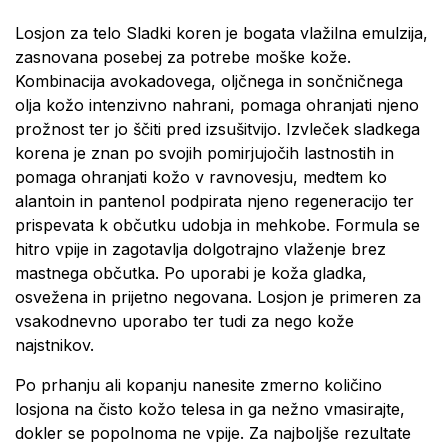
Losjon za telo Sladki koren je bogata vlažilna emulzija,
zasnovana posebej za potrebe moške kože.
Kombinacija avokadovega, oljčnega in sončničnega
olja kožo intenzivno nahrani, pomaga ohranjati njeno
prožnost ter jo ščiti pred izsušitvijo. Izvleček sladkega
korena je znan po svojih pomirjujočih lastnostih in
pomaga ohranjati kožo v ravnovesju, medtem ko
alantoin in pantenol podpirata njeno regeneracijo ter
prispevata k občutku udobja in mehkobe. Formula se
hitro vpije in zagotavlja dolgotrajno vlaženje brez
mastnega občutka. Po uporabi je koža gladka,
osvežena in prijetno negovana. Losjon je primeren za
vsakodnevno uporabo ter tudi za nego kože
najstnikov.
Po prhanju ali kopanju nanesite zmerno količino
losjona na čisto kožo telesa in ga nežno vmasirajte,
dokler se popolnoma ne vpije. Za najboljše rezultate