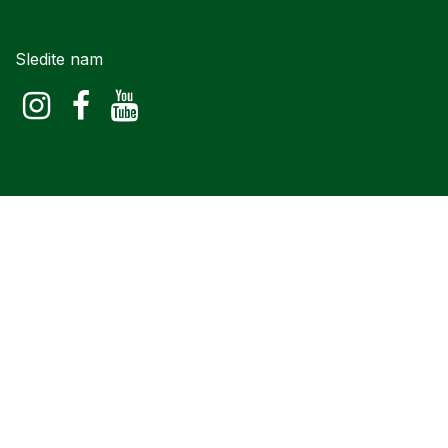
Sledite nam
Naslovna
•
O nama
•
Opći uvjeti poslovanja
•
Upotreba kolačića
•
Čuvanje osobnih podataka •
Kontakt
Copyright © Herbio Int d.o.o.
hrvatski jezik
|
English (US)
|
Deutsch
|
Italiano
|
slovenščina
Pokreće
- The #1
Open Source eCommerce