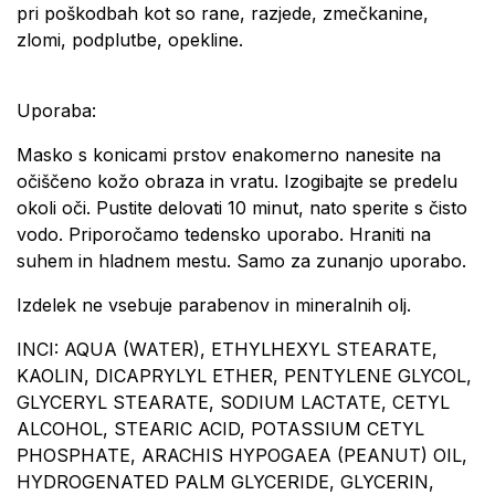
pri poškodbah kot so rane, razjede, zmečkanine,
zlomi, podplutbe, opekline.
Uporaba:
Masko s konicami prstov enakomerno nanesite na
očiščeno kožo obraza in vratu. Izogibajte se predelu
okoli oči. Pustite delovati 10 minut, nato sperite s čisto
vodo. Priporočamo tedensko uporabo. Hraniti na
suhem in hladnem mestu. Samo za zunanjo uporabo.
Izdelek ne vsebuje parabenov in mineralnih olj.
INCI: AQUA (WATER), ETHYLHEXYL STEARATE,
KAOLIN, DICAPRYLYL ETHER, PENTYLENE GLYCOL,
GLYCERYL STEARATE, SODIUM LACTATE, CETYL
ALCOHOL, STEARIC ACID, POTASSIUM CETYL
PHOSPHATE, ARACHIS HYPOGAEA (PEANUT) OIL,
HYDROGENATED PALM GLYCERIDE, GLYCERIN,