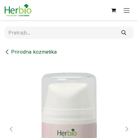
Skip to Content
Prirodna kozmetika