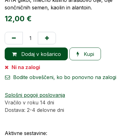
AHA glikol, mlečno kislino arašidovo olje, olje
sončničnih semen, kaolin in alantoin.
12,00
€
Dodaj v košarico
Kupi
Ni na zalogi
Bodite obveščeni, ko bo ponovno na zalogi
Splošni pogoji poslovanja
Vračilo v roku 14 dni
Dostava: 2-4 delovne dni
Aktivne sestavine: