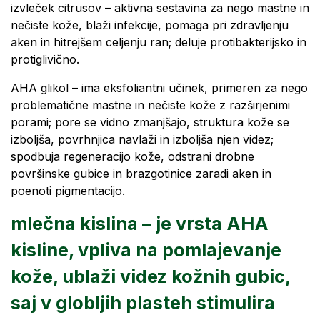
izvleček citrusov – aktivna sestavina za nego mastne in
nečiste kože, blaži infekcije, pomaga pri zdravljenju
aken in hitrejšem celjenju ran; deluje protibakterijsko in
protiglivično.
AHA glikol – ima eksfoliantni učinek, primeren za nego
problematične mastne in nečiste kože z razširjenimi
porami; pore se vidno zmanjšajo, struktura kože se
izboljša, povrhnjica navlaži in izboljša njen videz;
spodbuja regeneracijo kože, odstrani drobne
površinske gubice in brazgotinice zaradi aken in
poenoti pigmentacijo.
mlečna kislina – je vrsta AHA
kisline, vpliva na pomlajevanje
kože, ublaži videz kožnih gubic,
saj v globljih plasteh stimulira