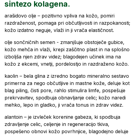
sintezo kolagena.
arašidovo olje – pozitivno vpliva na kožo, pomiri
razdraženost, pomaga pri občutljivosti in razpokanosti;
kožo izdatno neguje, vlaži in ji vrača elastičnost.
olje sončničnih semen - zmanjšuje obstoječe gubice,
kožo mehča in vlaži, krepi zaščitno plast in na splošno
izboljša njen zdrav videz; blagodejen učinek ima na
kožo z ekcemi, vnetji, pordelostjo in razdraženo kožo.
kaolin – bela glina z izredno bogato mineralno sestavo
primerna za nego občutljive in mastne kože, deluje kot
blag piling, čisti pore, rahlo stimulira limfe, pospešuje
prekrvavitev, spodbuja obnavljanje celic; kožo naredi
mehko, lepo in gladko, ji vrača tonus in zdrav videz.
alantoin – je izvleček korenine gabeza, ki spodbuja
zdravljenje celic, celjenje in regeneracijo tkiva,
pospešeno obnovi kožo povrhnjice, blagodejno deluje