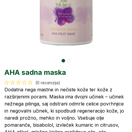
AHA sadna maska
(0 recenzija)
Dodatna nega mastne in nečiste kože ter kože z
razširjenimi porami. Maska ima dvojni učinek – učinek
nežnega pilinga, saj odstrani odmrle celice povrhnjice
in negovalni učinek, ki spodbudi regeneracijo kože, jo
naredi prožno, mehko in voljno. Vsebuje olje
pomaranče, bisabolol, izvleček kumaric in citrusov,