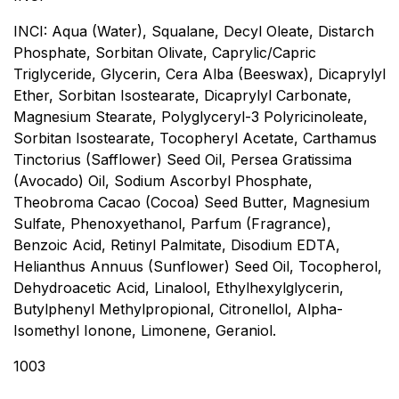
INCI: Aqua (Water), Squalane, Decyl Oleate, Distarch
Phosphate, Sorbitan Olivate, Caprylic/Capric
Triglyceride, Glycerin, Cera Alba (Beeswax), Dicaprylyl
Ether, Sorbitan Isostearate, Dicaprylyl Carbonate,
Magnesium Stearate, Polyglyceryl-3 Polyricinoleate,
Sorbitan Isostearate, Tocopheryl Acetate, Carthamus
Tinctorius (Safflower) Seed Oil, Persea Gratissima
(Avocado) Oil, Sodium Ascorbyl Phosphate,
Theobroma Cacao (Cocoa) Seed Butter, Magnesium
Sulfate, Phenoxyethanol, Parfum (Fragrance),
Benzoic Acid, Retinyl Palmitate, Disodium EDTA,
Helianthus Annuus (Sunflower) Seed Oil, Tocopherol,
Dehydroacetic Acid, Linalool, Ethylhexylglycerin,
Butylphenyl Methylpropional, Citronellol, Alpha-
Isomethyl Ionone, Limonene, Geraniol.
1003