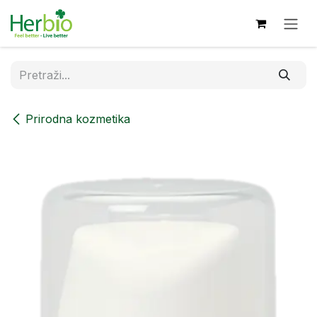
Skip to Content
Prirodna kozmetika