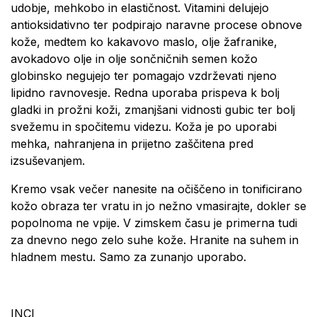
udobje, mehkobo in elastičnost. Vitamini delujejo
antioksidativno ter podpirajo naravne procese obnove
kože, medtem ko kakavovo maslo, olje žafranike,
avokadovo olje in olje sončničnih semen kožo
globinsko negujejo ter pomagajo vzdrževati njeno
lipidno ravnovesje. Redna uporaba prispeva k bolj
gladki in prožni koži, zmanjšani vidnosti gubic ter bolj
svežemu in spočitemu videzu. Koža je po uporabi
mehka, nahranjena in prijetno zaščitena pred
izsuševanjem.
Kremo vsak večer nanesite na očiščeno in tonificirano
kožo obraza ter vratu in jo nežno vmasirajte, dokler se
popolnoma ne vpije. V zimskem času je primerna tudi
za dnevno nego zelo suhe kože. Hranite na suhem in
hladnem mestu. Samo za zunanjo uporabo.
INCI