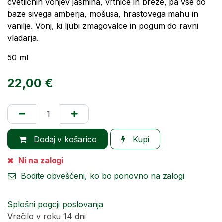
cvetličnih vonjev jasmina, vrtnice in breze, pa vse do
baze sivega amberja, mošusa, hrastovega mahu in
vanilje. Vonj, ki ljubi zmagovalce in pogum do ravni
vladarja.
50 ml
22,00
€
Dodaj v košarico
Kupi
Ni na zalogi
Bodite obveščeni, ko bo ponovno na zalogi
Splošni pogoji poslovanja
Vračilo v roku 14 dni