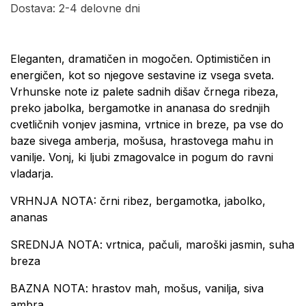
Dostava: 2-4 delovne dni
Eleganten, dramatičen in mogočen. Optimističen in
energičen, kot so njegove sestavine iz vsega sveta.
Vrhunske note iz palete sadnih dišav črnega ribeza,
preko jabolka, bergamotke in ananasa do srednjih
cvetličnih vonjev jasmina, vrtnice in breze, pa vse do
baze sivega amberja, mošusa, hrastovega mahu in
vanilje. Vonj, ki ljubi zmagovalce in pogum do ravni
vladarja.
VRHNJA NOTA: črni ribez, bergamotka, jabolko,
ananas
SREDNJA NOTA: vrtnica, pačuli, maroški jasmin, suha
breza
BAZNA NOTA: hrastov mah, mošus, vanilja, siva
ambra