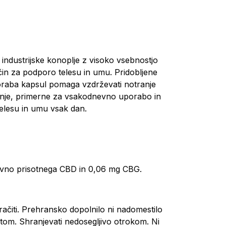
industrijske konoplje z visoko vsebnostjo
čin za podporo telesu in umu. Pridobljene
oraba kapsul pomaga vzdrževati notranje
anje, primerne za vsakodnevno uporabo in
telesu in umu vsak dan.
aravno prisotnega CBD in 0,06 mg CBG.
ačiti. Prehransko dopolnilo ni nadomestilo
om. Shranjevati nedosegljivo otrokom. Ni