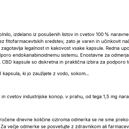
lo, izdelano iz posušenih listov in cvetov 100 % naravne 
 fitofarmacevtskih sredstev, zato je varen in učinkovit na
agotavlja legalnost in kakovost vsake kapsule. Redna up
 podporo endokanabinoidnemu sistemu. Enostavne za odmerj
ev. CBD kapsule so diskretna in praktična izbira za podporo 
 kapsula, ki jo zaužijete z vodo, sokom...
v in cvetov industrijske konop. v prahu, od tega 1,5 mg n
poročene dnevne količine oziroma odmerka se ne sme prekor
Za večje odmerke se posvetujte z zdravnikom ali farmacevt