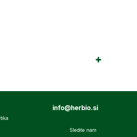
info@herbio.si
tika
Sledite nam