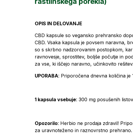
rastlinskega porekla)
OPIS IN DELOVANJE
CBD kapsule so vegansko prehransko dopolni
CBD. Vsaka kapsula je povsem naravna, brez
so s skrbno nadzorovanim postopkom, kar z
ravnovesje, sprostitev, boljše počutje in
za vse, ki iščejo naravno, učinkovito rešit
UPORABA
: Priporočena dnevna količina je 1
1 kapsula vsebuje
: 300 mg posušenih listo
Opozorilo
: Herbio ne prodaja zdravil! Pri
za uravnoteženo in raznovrstno prehrano. 