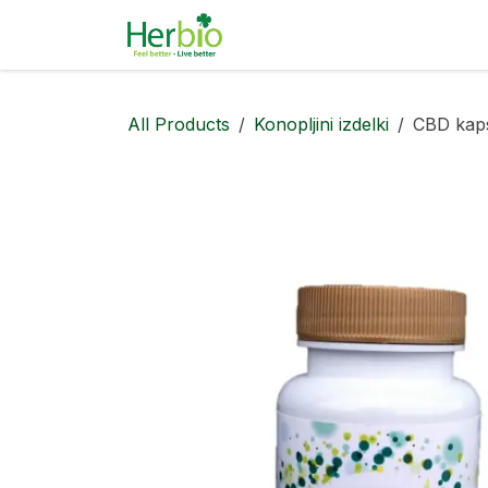
Skip to Content
Naravna kozmetika
Pa
All Products
Konopljini izdelki
CBD kap