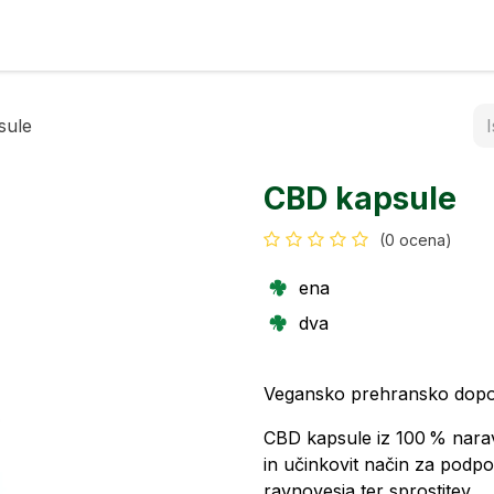
rfumi
Kontakt
sule
CBD kapsule
(0 ocena)
ena
dva
Vegansko prehransko dopo
CBD kapsule iz 100 % narav
in učinkovit način za podp
ravnovesja ter sprostitev.