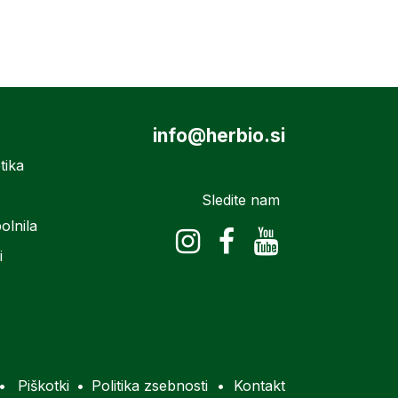
info@herbio.si
tika
Sledite nam
olnila
i
•
Piškotki
•
Politika zsebnosti
•
Kontakt