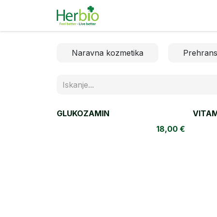
Skip to Content
Naravna kozmetika
Pa
Naravna kozmetika
Prehrans
GLUKOZAMIN
VITAM
18,00
€