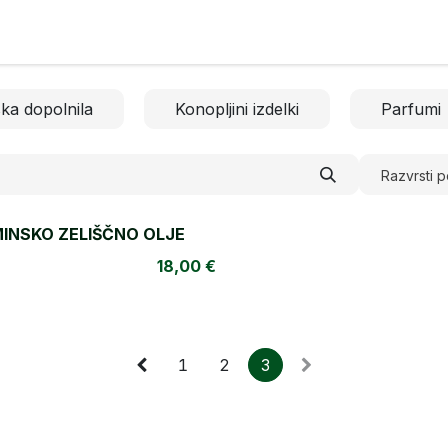
rfumi
Kontakt
ka dopolnila
Konopljini izdelki
Parfumi
Razvrsti p
INSKO ZELIŠČNO OLJE
18,00
€
1
2
3