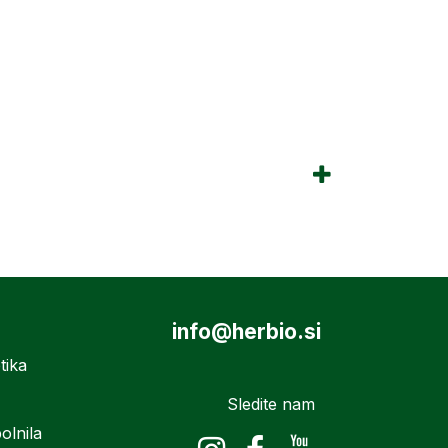
info@herbio.si
tika
Sledite nam
olnila