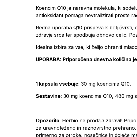
Koencim Q10 je naravna molekula, ki sodeluj
antioksidant pomaga nevtralizirati proste ra
Redna uporaba Q10 prispeva k bolj čvrsti, el
zdravje srca ter spodbuja obnovo celic. Poz
Idealna izbira za vse, ki želijo ohraniti ml
UPORABA
: Priporočena dnevna količina j
1 kapsula vsebuje
: 30 mg koencima Q10.
Sestavine:
30 mg koencima Q10, 480 mg soji
Opozorilo
: Herbio ne prodaja zdravil! Pri
za uravnoteženo in raznovrstno prehrano. 
primerno za otroke, nosečnice in doječe mat