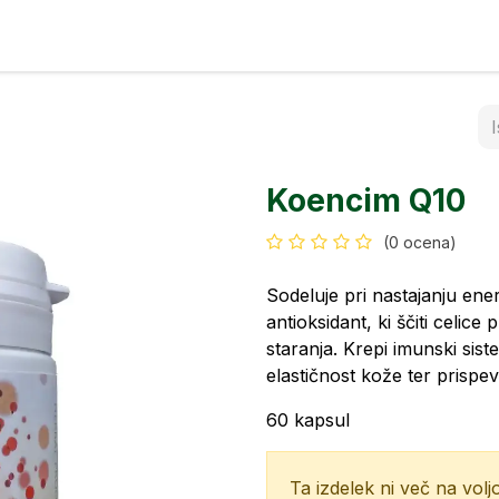
rfumi
Kontakt
Koencim Q10
(0 ocena)
Sodeluje pri nastajanju ener
antioksidant, ki ščiti celice
staranja. Krepi imunski sist
elastičnost kože ter prispe
60 kapsul
Ta izdelek ni več na voljo