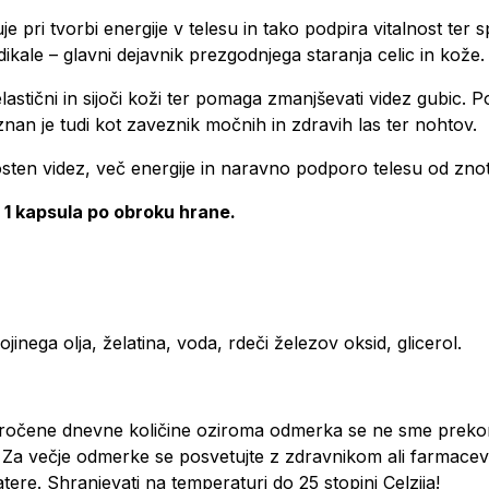
e pri tvorbi energije v telesu in tako podpira vitalnost te
dikale – glavni dejavnik prezgodnjega staranja celic in kože
astični in sijoči koži ter pomaga zmanjševati videz gubic. P
nan je tudi kot zaveznik močnih in zdravih las ter nohtov.
adosten videz, več energije in naravno podporo telesu od zno
e 1 kapsula po obroku hrane.
nega olja, želatina, voda, rdeči železov oksid, glicerol.
poročene dnevne količine oziroma odmerka se ne sme prekor
Za večje odmerke se posvetujte z zdravnikom ali farmacevt
ere. Shranjevati na temperaturi do 25 stopinj Celzija!