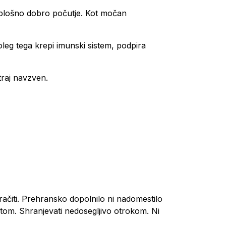
r splošno dobro počutje. Kot močan
.
oleg tega krepi imunski sistem, podpira
traj navzven.
ačiti. Prehransko dopolnilo ni nadomestilo
om. Shranjevati nedosegljivo otrokom. Ni