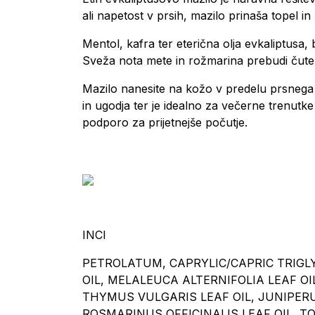
ali napetost v prsih, mazilo prinaša topel 
Mentol, kafra ter eterična olja evkaliptusa, 
Sveža nota mete in rožmarina prebudi čute, 
Mazilo nanesite na kožo v predelu prsnega k
in ugodja ter je idealno za večerne trenutk
podporo za prijetnejše počutje.
INCI
PETROLATUM, CAPRYLIC/CAPRIC TRIGL
OIL, MELALEUCA ALTERNIFOLIA LEAF OIL
THYMUS VULGARIS LEAF OIL, JUNIPERU
ROSMARINUS OFFICINALIS LEAF OIL, T