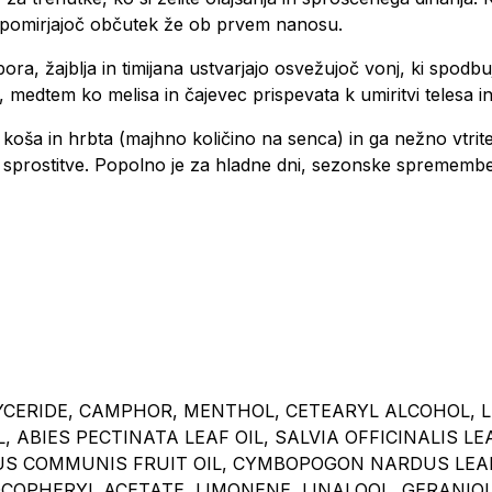
in pomirjajoč občutek že ob prvem nanosu.
bora, žajblja in timijana ustvarjajo osvežujoč vonj, ki spodbu
medtem ko melisa in čajevec prispevata k umiritvi telesa i
oša in hrbta (majhno količino na senca) in ga nežno vtrite. 
e sprostitve. Popolno je za hladne dni, sezonske spremembe 
YCERIDE, CAMPHOR, MENTHOL, CETEARYL ALCOHOL, 
, ABIES PECTINATA LEAF OIL, SALVIA OFFICINALIS LE
S COMMUNIS FRUIT OIL, CYMBOPOGON NARDUS LEAF O
OCOPHERYL ACETATE, LIMONENE, LINALOOL, GERANIOL