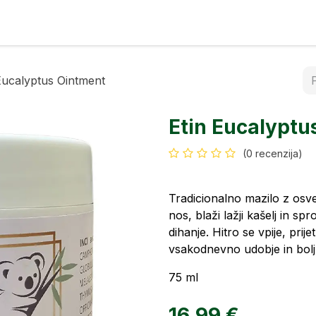
rfemi
Kontakt
Eucalyptus Ointment
Etin Eucalyptu
(0 recenzija)
Tradicionalno mazilo z os
nos, blaži lažji kašelj in s
dihanje. Hitro se vpije, prije
vsakodnevno udobje in bolj
75 ml
16,99
€