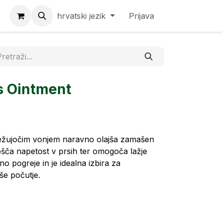
hrvatski jezik
Prijava
s Ointment
vežujočim vonjem naravno olajša zamašen
prošča napetost v prsih ter omogoča lažje
tno pogreje in je idealna izbira za
še počutje.