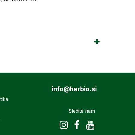
info@herbio.si
tika
Sledite nam
i