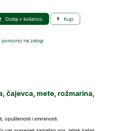
Dodaj v košarico
Kupi
o ponovno na zalogi
ana, čajevca, mete, rožmarina,
 opuštenosti i smirenosti.
 Ko vas preseneti zamašen nos, lahek kašelj