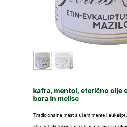
kafra, mentol, eterično olje e
bora in melise
Tradicionalna mast s uljem mente i eukalipt
Etin evkaliptusovo mazilo je naravna rešitev