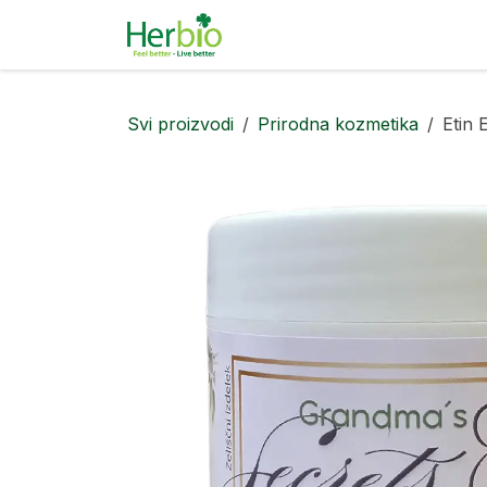
Skip to Content
Prirodna kozmetika
Pa
Svi proizvodi
Prirodna kozmetika
Etin 