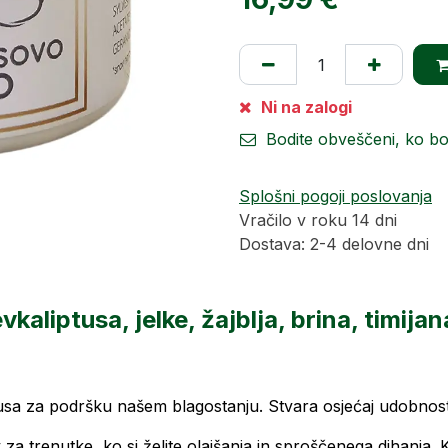
Ni na zalogi
Bodite obveščeni, ko b
Splošni pogoji poslovanja
Vračilo v roku 14 dni
Dostava: 2-4 delovne dni
vkaliptusa, jelke, žajblja, brina, timij
usa za podršku našem blagostanju. Stvara osjećaj udobnosti,
 za trenutke, ko si želite olajšanja in sproščenega dihanja.