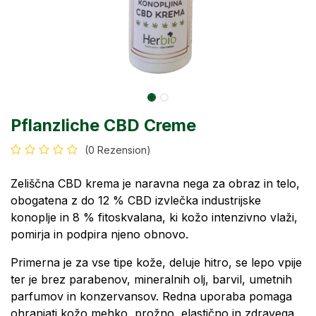
Pflanzliche CBD Creme
(0 Rezension)
Zeliščna CBD krema je naravna nega za obraz in telo,
obogatena z do 12 % CBD izvlečka industrijske
konoplje in 8 % fitoskvalana, ki kožo intenzivno vlaži,
pomirja in podpira njeno obnovo.
Primerna je za vse tipe kože, deluje hitro, se lepo vpije
ter je brez parabenov, mineralnih olj, barvil, umetnih
parfumov in konzervansov. Redna uporaba pomaga
ohranjati kožo mehko, prožno, elastično in zdravega