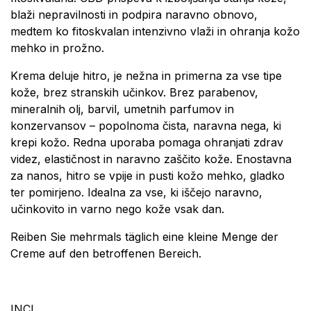
blaži nepravilnosti in podpira naravno obnovo,
medtem ko fitoskvalan intenzivno vlaži in ohranja kožo
mehko in prožno.
Krema deluje hitro, je nežna in primerna za vse tipe
kože, brez stranskih učinkov. Brez parabenov,
mineralnih olj, barvil, umetnih parfumov in
konzervansov – popolnoma čista, naravna nega, ki
krepi kožo. Redna uporaba pomaga ohranjati zdrav
videz, elastičnost in naravno zaščito kože. Enostavna
za nanos, hitro se vpije in pusti kožo mehko, gladko
ter pomirjeno. Idealna za vse, ki iščejo naravno,
učinkovito in varno nego kože vsak dan.
Reiben Sie mehrmals täglich eine kleine Menge der
Creme auf den betroffenen Bereich.
INCI