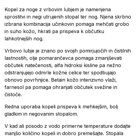
Kopel za noge z vrbovim lubjem je namenjena
sprostitvi in negi utrujenih stopal ter nog. Njena skrbno
izbrana kombinacija učinkovin pomaga mehčati grobo
in suho kožo, hkrati pa prispeva k občutku
lahkotnejših nog.
Vrbovo lubje je znano po svojih pomirjujočih in čistilnih
lastnostih, olje pomarančevca pomaga zmanjševati
občutek natečenosti, alfa hidroksi kisline pa nežno
odstranjujejo odmrle kožne celice ter spodbujajo
obnovo povrhnjice. Betain kožo intenzivno vlaži,
farnesol pa pomaga ohranjati občutek svežine in
čistoče.
Redna uporaba kopeli prispeva k mehkejšim, bolj
gladkim in negovanim stopalom.
V kad ali posodo z vodo primerne temperature dodajte
manjšo količino kopeli in dobro premešajte. Stopala