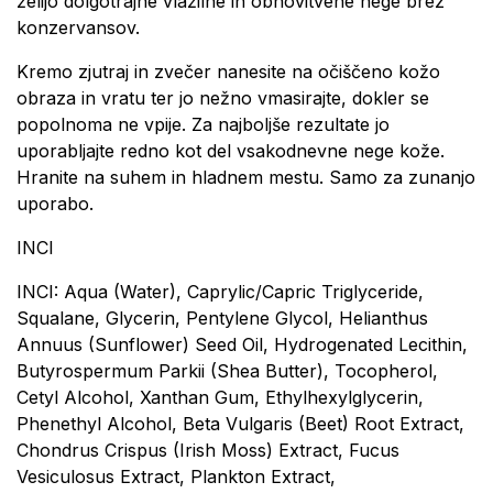
želijo dolgotrajne vlažilne in obnovitvene nege brez
konzervansov.
Kremo zjutraj in zvečer nanesite na očiščeno kožo
obraza in vratu ter jo nežno vmasirajte, dokler se
popolnoma ne vpije. Za najboljše rezultate jo
uporabljajte redno kot del vsakodnevne nege kože.
Hranite na suhem in hladnem mestu. Samo za zunanjo
uporabo.
INCI
INCI: Aqua (Water), Caprylic/Capric Triglyceride,
Squalane, Glycerin, Pentylene Glycol, Helianthus
Annuus (Sunflower) Seed Oil, Hydrogenated Lecithin,
Butyrospermum Parkii (Shea Butter), Tocopherol,
Cetyl Alcohol, Xanthan Gum, Ethylhexylglycerin,
Phenethyl Alcohol, Beta Vulgaris (Beet) Root Extract,
Chondrus Crispus (Irish Moss) Extract, Fucus
Vesiculosus Extract, Plankton Extract,