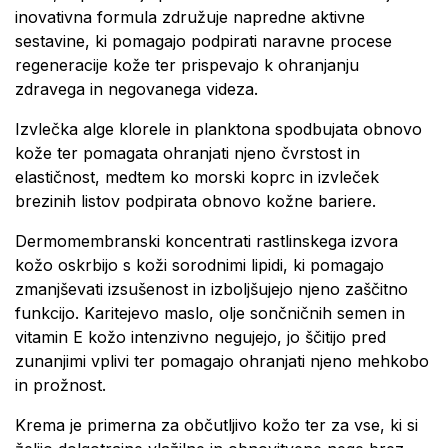
inovativna formula združuje napredne aktivne
sestavine, ki pomagajo podpirati naravne procese
regeneracije kože ter prispevajo k ohranjanju
zdravega in negovanega videza.
Izvlečka alge klorele in planktona spodbujata obnovo
kože ter pomagata ohranjati njeno čvrstost in
elastičnost, medtem ko morski koprc in izvleček
brezinih listov podpirata obnovo kožne bariere.
Dermomembranski koncentrati rastlinskega izvora
kožo oskrbijo s koži sorodnimi lipidi, ki pomagajo
zmanjševati izsušenost in izboljšujejo njeno zaščitno
funkcijo. Karitejevo maslo, olje sončničnih semen in
vitamin E kožo intenzivno negujejo, jo ščitijo pred
zunanjimi vplivi ter pomagajo ohranjati njeno mehkobo
in prožnost.
Krema je primerna za občutljivo kožo ter za vse, ki si