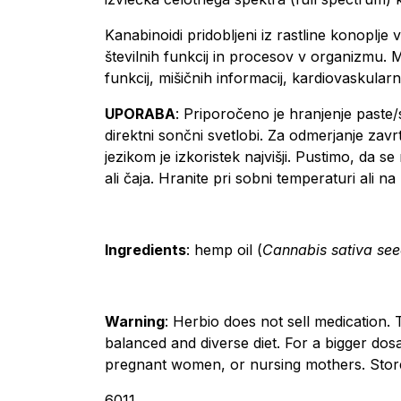
Kanabinoidi pridobljeni iz rastline konoplj
številnih funkcij in procesov v organizmu. 
funkcij, mišičnih informacij, kardiovaskula
UPORABA
: Priporočeno je hranjenje paste
direktni sončni svetlobi. Za odmerjanje zavr
jezikom je izkoristek najvišji. Pustimo, da
ali čaja. Hranite pri sobni temperaturi ali
Ingredients
: hemp oil (
Cannabis sativa see
Warning
: Herbio does not sell medication
balanced and diverse diet. For a bigger dos
pregnant women, or nursing mothers. Store
6011