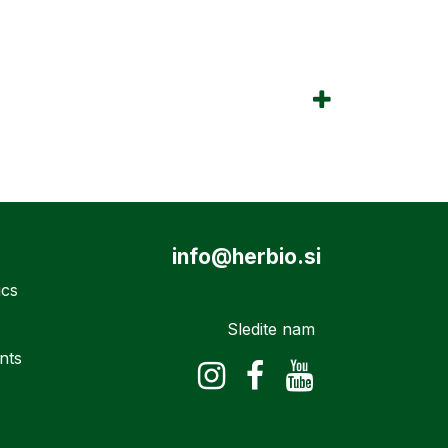
info@herbio.si
ics
Sledite nam
nts