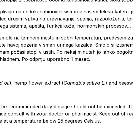
e vplivajo na endokanabinoidni sistem v našem telesu kater
Med drugim vpliva na uravnavanje: spanja, razpoloženja, te
rnega sistema, apetita, funkcij kože, hormonskih procesov…
/smole na temnem mestu in sobni temperaturi, predvsem zara
tite navoj dozerja v smeri urinega kazalca. Smolo si iztisne
 se nam počasi stopi v ustih. Po nekaj minutah jo lahko pog
 na hladnem. Po odprtju uporabno 1 mesec.
d oil
), hemp flower extract (
Cannabis sativa L
.) and beesw
. The recommended daily dosage should not be exceeded. T
age consult with your doctor or pharmacist. Keep out of reac
 at a temperature below 25 degrees Celsius.