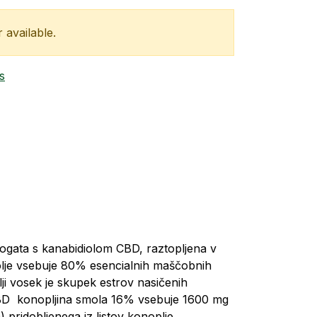
 available.
s
ogata s kanabidiolom CBD, raztopljena v
olje vsebuje 80% esencialnih maščobnih
ji vosek je skupek estrov nasičenih
. CBD konopljina smola 16% vsebuje 1600 mg
pridobljenega iz listov konoplje.