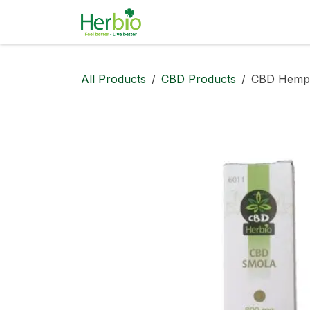
Skip to Content
Natural Cosmetics
Per
All Products
CBD Products
CBD Hemp 