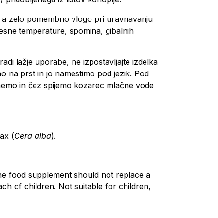
i igra zelo pomembno vlogo pri uravnavanju
lesne temperature, spomina, gibalnih
di lažje uporabe, ne izpostavljajte izdelka
mo na prst in jo namestimo pod jezik. Pod
oltnemo in čez spijemo kozarec mlačne vode
ax (
Cera alba
).
he food supplement should not replace a
h of children. Not suitable for children,