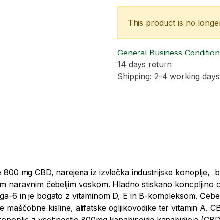
This product is no longer
General Business Condition
14 days return
Shipping: 2-4 working days
800 mg CBD, narejena iz izvlečka industrijske konoplje, b
im naravnim čebeljim voskom. Hladno stiskano konopljino 
ga-6 in je bogato z vitaminom D, E in B-kompleksom. Čebel
te maščobne kisline, alifatske ogljikovodike ter vitamin A
 konoplje z vsebnostjo 800mg kanabinoida kanabidiola (CBD) 