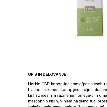
OPIS IN DELOVANJE
Herbio CBD konopljina smola/pasta vsebuje 
hladno stiskanem konopljinem olju z dodan
kislin z idealnim razmerjem omega-3 in ome
maščobnih kislin, v njem najdemo tudi pros
izvlečka celotnega spektra (full spectrum)