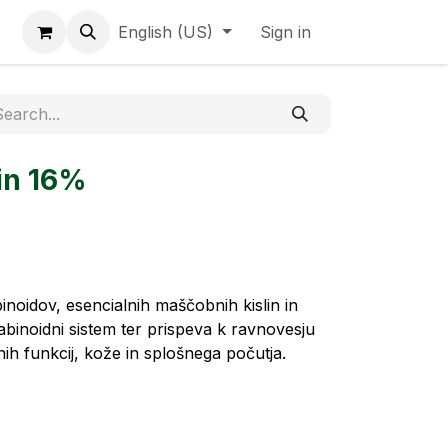
English (US)
Sign in
in 16%
noidov, esencialnih maščobnih kislin in
binoidni sistem ter prispeva k ravnovesju
nih funkcij, kože in splošnega počutja.