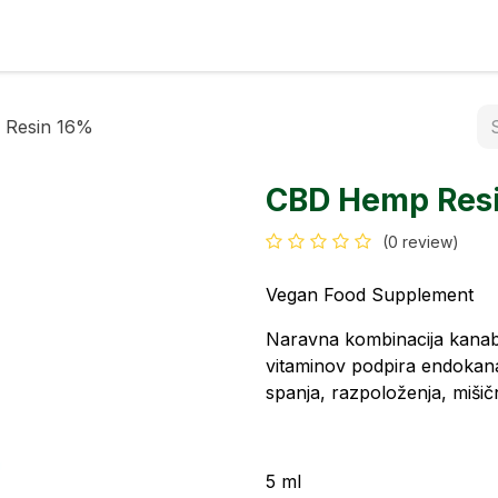
fumes
Contact
Resin 16%
CBD Hemp Res
(0 review)
Vegan Food Supplement
Naravna kombinacija kanabi
vitaminov podpira endokana
spanja, razpoloženja, mišič
5 ml