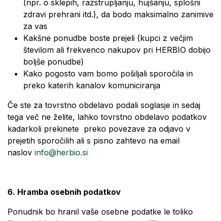
(npr. o sklepih, razstrupljanju, hujšanju, splošni
zdravi prehrani itd.), da bodo maksimalno zanimive
za vas
Kakšne ponudbe boste prejeli (kupci z večjim
številom ali frekvenco nakupov pri HERBIO dobijo
boljše ponudbe)
Kako pogosto vam bomo pošiljali sporočila in
preko katerih kanalov komuniciranja
Če ste za tovrstno obdelavo podali soglasje in sedaj
tega več ne želite, lahko tovrstno obdelavo podatkov
kadarkoli prekinete preko povezave za odjavo v
prejetih sporočilih ali s pisno zahtevo na email
naslov
info@herbio.si
6. Hramba osebnih podatkov
Ponudnik bo hranil vaše osebne podatke le toliko