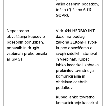
vaših osebnih podatkov,
točka (f) člena 6 (1)
GDPR).
Neposredno
V družbi HERBIO INT
obveščanje kupcev o
d.o.o. na podlagi
posebnih ponudbah,
zakona ZEKom-1 svoje
popustih in drugih
kupce obveščamo o
vsebinah preko emaila
svojih izdelkih, storitvah
ali SMSa
in vsebinah. Kupec
lahko kadarkoli zahteva
prekinitev tovrstnega
komuniciranja in
obdelave osebnih
podatkov.
Kupec lahko tovrstno
komuniciranje kadarkoli