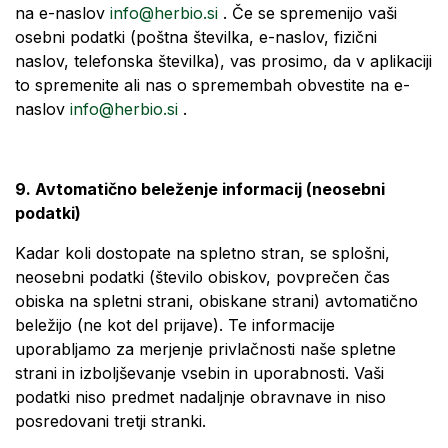
na e-naslov
info@herbio.si
. Če se spremenijo vaši
osebni podatki (poštna številka, e-naslov, fizični
naslov, telefonska številka), vas prosimo, da v aplikaciji
to spremenite ali nas o spremembah obvestite na e-
naslov
info@herbio.si
.
9. Avtomatično beleženje informacij (neosebni
podatki)
Kadar koli dostopate na spletno stran, se splošni,
neosebni podatki (število obiskov, povprečen čas
obiska na spletni strani, obiskane strani) avtomatično
beležijo (ne kot del prijave). Te informacije
uporabljamo za merjenje privlačnosti naše spletne
strani in izboljševanje vsebin in uporabnosti. Vaši
podatki niso predmet nadaljnje obravnave in niso
posredovani tretji stranki.