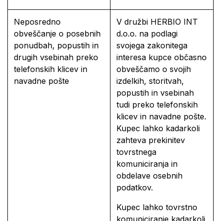
Neposredno
V družbi HERBIO INT
obveščanje o posebnih
d.o.o. na podlagi
ponudbah, popustih in
svojega zakonitega
drugih vsebinah preko
interesa kupce občasno
telefonskih klicev in
obveščamo o svojih
navadne pošte
izdelkih, storitvah,
popustih in vsebinah
tudi preko telefonskih
klicev in navadne pošte.
Kupec lahko kadarkoli
zahteva prekinitev
tovrstnega
komuniciranja in
obdelave osebnih
podatkov.
Kupec lahko tovrstno
komuniciranje kadarkoli