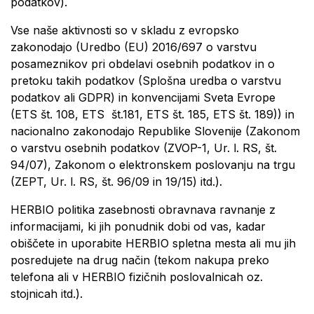
podatkov).
Vse naše aktivnosti so v skladu z evropsko
zakonodajo (Uredbo (EU) 2016/697 o varstvu
posameznikov pri obdelavi osebnih podatkov in o
pretoku takih podatkov (Splošna uredba o varstvu
podatkov ali GDPR) in konvencijami Sveta Evrope
(ETS št. 108, ETS št.181, ETS št. 185, ETS št. 189)) in
nacionalno zakonodajo Republike Slovenije (Zakonom
o varstvu osebnih podatkov (ZVOP-1, Ur. l. RS, št.
94/07), Zakonom o elektronskem poslovanju na trgu
(ZEPT, Ur. l. RS, št. 96/09 in 19/15) itd.).
HERBIO politika zasebnosti obravnava ravnanje z
informacijami, ki jih ponudnik dobi od vas, kadar
obiščete in uporabite HERBIO spletna mesta ali mu jih
posredujete na drug način (tekom nakupa preko
telefona ali v HERBIO fizičnih poslovalnicah oz.
stojnicah itd.).