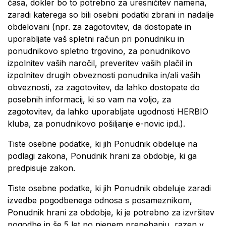
časa, dokler bo to potrebno za uresničitev namena,
zaradi katerega so bili osebni podatki zbrani in nadalje
obdelovani (npr. za zagotovitev, da dostopate in
uporabljate vaš spletni račun pri ponudniku in
ponudnikovo spletno trgovino, za ponudnikovo
izpolnitev vaših naročil, preveritev vaših plačil in
izpolnitev drugih obveznosti ponudnika in/ali vaših
obveznosti, za zagotovitev, da lahko dostopate do
posebnih informacij, ki so vam na voljo, za
zagotovitev, da lahko uporabljate ugodnosti HERBIO
kluba, za ponudnikovo pošiljanje e-novic ipd.).
Tiste osebne podatke, ki jih Ponudnik obdeluje na
podlagi zakona, Ponudnik hrani za obdobje, ki ga
predpisuje zakon.
Tiste osebne podatke, ki jih Ponudnik obdeluje zaradi
izvedbe pogodbenega odnosa s posameznikom,
Ponudnik hrani za obdobje, ki je potrebno za izvršitev
pogodbe in še 5 let po njenem prenehanju, razen v