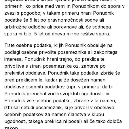
primerih, ko pride med vami in Ponudnikom do spora v
zvezi s pogodbo; v takem primeru hrani Ponudnik
podatke še 5 let po pravnomočnosti sodne ali
arbitražne odločbe ali poravnave ali, če sodnega
spora ni bilo, 5 let od dneva mirne rešitve spora.
Tiste osebne podatke, ki jih Ponudnik obdeluje na
podlagi osebne privolite posameznika ali zakonitega
interesa, Ponudnik hrani trajno, do preklica te
privolitve s strani posameznika oz. zahteve po
prekinitvi obdelave. Ponudnik take podatke izbriše še
pred preklicem le, kadar je že dosežen namen
obdelave osebnih podatkov (npr. v primeru, da bi
Ponudnik prenehal voditi svoj klub ugodnosti, bi
Ponudnik vse osebne podatke, zbrane v ta namen,
izbrisal četudi posameznik, ki je privolil v obdelavo
osebnih podatkov za namen članstva v klubu
ugodnosti, takega preklica ni podal) ali če tako določa
zakon.