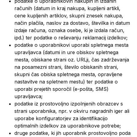
podatke o uporabnikovih nakupih in izdanih
računih (datum in kraj nakupa, kupljeni artikli,
cene kupljenih artiklov, skupni znesek nakupa,
način plačila, naslov za dostavo, številka in datum
izdaje računa, oznaka osebe, ki je izdala račun,
ipd.) ter podatke o reševanju reklamacij izdelkov;
podatke o uporabnikovi uporabi spletnega mesta
upravljavca (datumi in ure obiskov spletnega
mesta, obiskane strani oz. URLji, čas zadrževanja
na posamezni strani, število obiskanih strani,
skupni čas obiska spletnega mesta, opravljene
nastavitve na spletnem mestu) ter podatke o
uporabi prejetih sporočil (e-pošta, SMS)
upravljavca;
podatke iz prostovoljno izpolnjenih obrazcev s
strani uporabnika, npr. v okviru nagradnih iger ali
uporabe konfiguratorjev za identifikacijo
optimalnih izdelkov za uporabnikove potrebe;
druge podatke, ki jih uporabnik prostovoljno poda