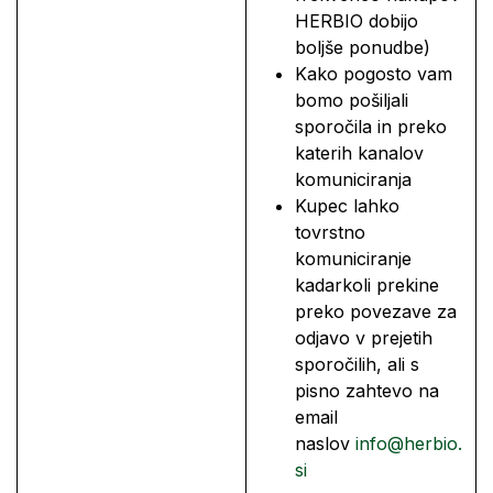
HERBIO dobijo
boljše ponudbe)
Kako pogosto vam
bomo pošiljali
sporočila in preko
katerih kanalov
komuniciranja
Kupec lahko
tovrstno
komuniciranje
kadarkoli prekine
preko povezave za
odjavo v prejetih
sporočilih, ali s
pisno zahtevo na
email
naslov
info@herbio.
si