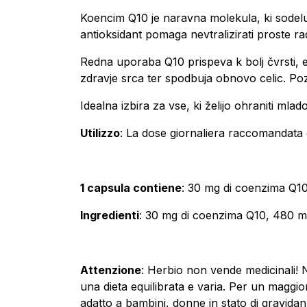
Koencim Q10 je naravna molekula, ki sodeluj
antioksidant pomaga nevtralizirati proste ra
Redna uporaba Q10 prispeva k bolj čvrsti, el
zdravje srca ter spodbuja obnovo celic. Poz
Idealna izbira za vse, ki želijo ohraniti ml
Utilizzo
: La dose giornaliera raccomandata è
1 capsula contiene
: 30 mg di coenzima Q1
Ingredienti
: 30 mg di coenzima Q10, 480 mg d
Attenzione
: Herbio non vende medicinali! 
una dieta equilibrata e varia. Per un maggio
adatto a bambini, donne in stato di gravida