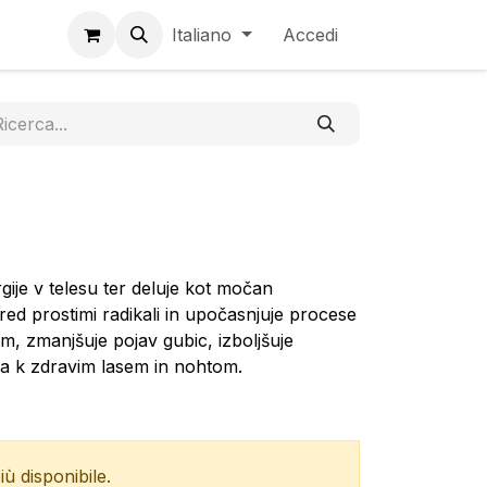
Italiano
Accedi
gije v telesu ter deluje kot močan
 pred prostimi radikali in upočasnjuje procese
em, zmanjšuje pojav gubic, izboljšuje
va k zdravim lasem in nohtom.
ù disponibile.