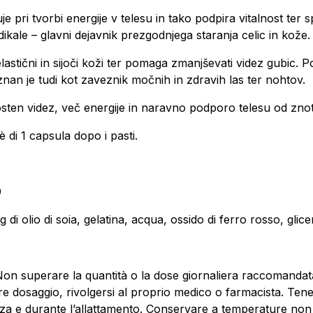
e pri tvorbi energije v telesu in tako podpira vitalnost te
dikale – glavni dejavnik prezgodnjega staranja celic in kože
astični in sijoči koži ter pomaga zmanjševati videz gubic. P
nan je tudi kot zaveznik močnih in zdravih las ter nohtov.
adosten videz, več energije in naravno podporo telesu od zno
 di 1 capsula dopo i pasti.
0
i olio di soia, gelatina, acqua, ossido di ferro rosso, glice
Non superare la quantità o la dose giornaliera raccomandata
re dosaggio, rivolgersi al proprio medico o farmacista. Tene
nza e durante l’allattamento. Conservare a temperature non s