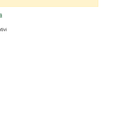
i
tivi