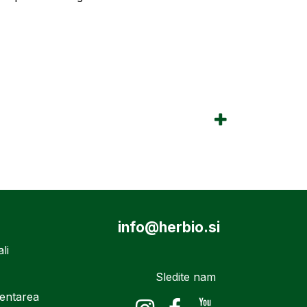
info@herbio.si
li
Sledite nam
mentarea