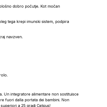
r splošno dobro počutje. Kot močan
.
oleg tega krepi imunski sistem, podpira
traj navzven.
rolo.
. Un integratore alimentare non sostituisce
re fuori dalla portata dei bambini. Non
uperiori a 25 gradi Celsius!