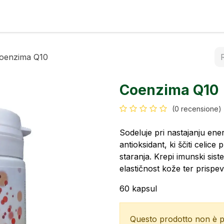
umi
Contatto
oenzima Q10
Coenzima Q10
(0 recensione)
Sodeluje pri nastajanju ener
antioksidant, ki ščiti celice
staranja. Krepi imunski sist
elastičnost kože ter prispe
60 kapsul
Questo prodotto non è pi