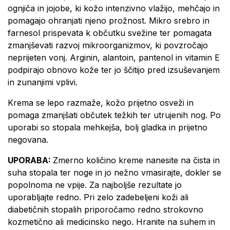
ognjiča in jojobe, ki kožo intenzivno vlažijo, mehčajo in
pomagajo ohranjati njeno prožnost. Mikro srebro in
farnesol prispevata k občutku svežine ter pomagata
zmanjševati razvoj mikroorganizmov, ki povzročajo
neprijeten vonj. Arginin, alantoin, pantenol in vitamin E
podpirajo obnovo kože ter jo ščitijo pred izsuševanjem
in zunanjimi vplivi.
Krema se lepo razmaže, kožo prijetno osveži in
pomaga zmanjšati občutek težkih ter utrujenih nog. Po
uporabi so stopala mehkejša, bolj gladka in prijetno
negovana.
UPORABA:
Zmerno količino kreme nanesite na čista in
suha stopala ter noge in jo nežno vmasirajte, dokler se
popolnoma ne vpije. Za najboljše rezultate jo
uporabljajte redno. Pri zelo zadebeljeni koži ali
diabetičnih stopalih priporočamo redno strokovno
kozmetično ali medicinsko nego. Hranite na suhem in