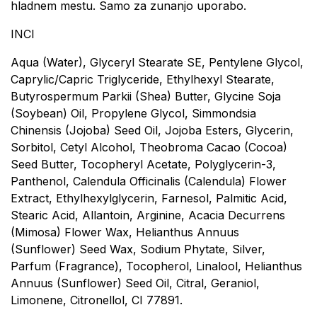
hladnem mestu. Samo za zunanjo uporabo.
INCI
Aqua (Water), Glyceryl Stearate SE, Pentylene Glycol,
Caprylic/Capric Triglyceride, Ethylhexyl Stearate,
Butyrospermum Parkii (Shea) Butter, Glycine Soja
(Soybean) Oil, Propylene Glycol, Simmondsia
Chinensis (Jojoba) Seed Oil, Jojoba Esters, Glycerin,
Sorbitol, Cetyl Alcohol, Theobroma Cacao (Cocoa)
Seed Butter, Tocopheryl Acetate, Polyglycerin-3,
Panthenol, Calendula Officinalis (Calendula) Flower
Extract, Ethylhexylglycerin, Farnesol, Palmitic Acid,
Stearic Acid, Allantoin, Arginine, Acacia Decurrens
(Mimosa) Flower Wax, Helianthus Annuus
(Sunflower) Seed Wax, Sodium Phytate, Silver,
Parfum (Fragrance), Tocopherol, Linalool, Helianthus
Annuus (Sunflower) Seed Oil, Citral, Geraniol,
Limonene, Citronellol, CI 77891.