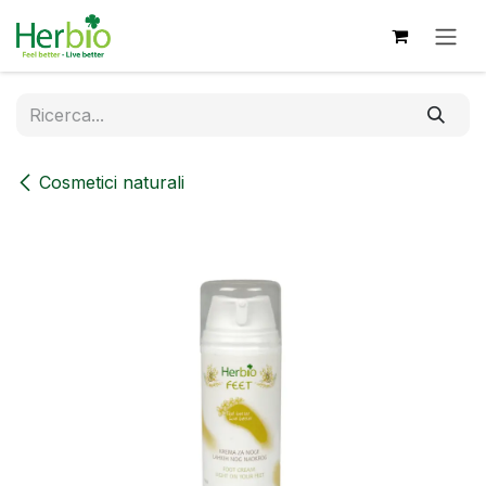
Passa al contenuto
Cosmetici naturali