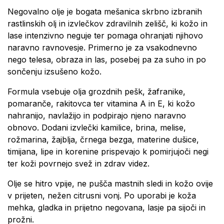
Negovalno olje je bogata mešanica skrbno izbranih
rastlinskih olj in izvlečkov zdravilnih zelišč, ki kožo in
lase intenzivno neguje ter pomaga ohranjati njihovo
naravno ravnovesje. Primerno je za vsakodnevno
nego telesa, obraza in las, posebej pa za suho in po
sončenju izsušeno kožo.
Formula vsebuje olja grozdnih pešk, žafranike,
pomaranče, rakitovca ter vitamina A in E, ki kožo
nahranijo, navlažijo in podpirajo njeno naravno
obnovo. Dodani izvlečki kamilice, brina, melise,
rožmarina, žajblja, črnega bezga, materine dušice,
timijana, lipe in korenine prispevajo k pomirjujoči negi
ter koži povrnejo svež in zdrav videz.
Olje se hitro vpije, ne pušča mastnih sledi in kožo ovije
v prijeten, nežen citrusni vonj. Po uporabi je koža
mehka, gladka in prijetno negovana, lasje pa sijoči in
prožni.