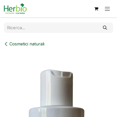
Passa al contenuto
Cosmetici naturali