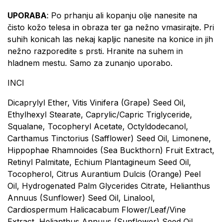
UPORABA
: Po prhanju ali kopanju olje nanesite na
čisto kožo telesa in obraza ter ga nežno vmasirajte. Pri
suhih konicah las nekaj kapljic nanesite na konice in jih
nežno razporedite s prsti. Hranite na suhem in
hladnem mestu. Samo za zunanjo uporabo.
INCI
Dicaprylyl Ether, Vitis Vinifera (Grape) Seed Oil,
Ethylhexyl Stearate, Caprylic/Capric Triglyceride,
Squalane, Tocopheryl Acetate, Octyldodecanol,
Carthamus Tinctorius (Safflower) Seed Oil, Limonene,
Hippophae Rhamnoides (Sea Buckthorn) Fruit Extract,
Retinyl Palmitate, Echium Plantagineum Seed Oil,
Tocopherol, Citrus Aurantium Dulcis (Orange) Peel
Oil, Hydrogenated Palm Glycerides Citrate, Helianthus
Annuus (Sunflower) Seed Oil, Linalool,
Cardiospermum Halicacabum Flower/Leaf/Vine
Extract, Helianthus Annuus (Sunflower) Seed Oil