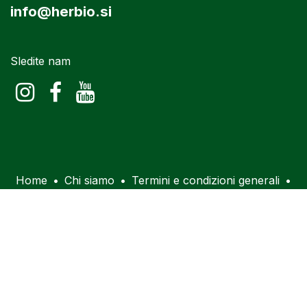
info@herbio.si
Sledite nam
Home
•
Chi siamo
•
Termini e condizioni generali
•
Utilizzo di cookiei
•
Informativa sulla privacy
•
Contatto
Copyright © Herbio Int d.o.o.
hrvatski jezik
|
English (US)
|
Deutsch
|
Italiano
|
slovenščina